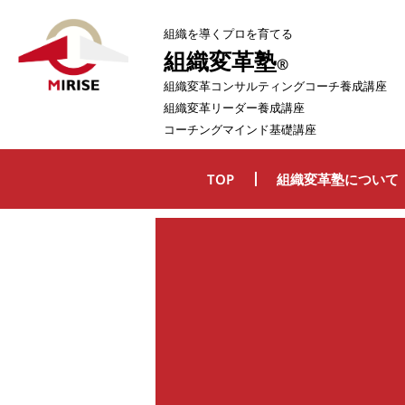
内
組織を導くプロを育てる
容
組織変革塾
を
®
ス
組織変革コンサルティングコーチ養成講座
組織変革リーダー養成講座
キ
コーチングマインド基礎講座
ッ
プ
TOP
組織変革塾について