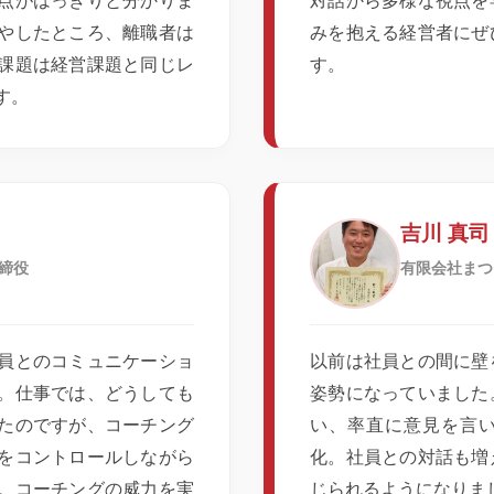
点がはっきりと分かりま
対話から多様な視点を
やしたところ、離職者は
みを抱える経営者にぜ
課題は経営課題と同じレ
す。
す。
吉川 真司
締役
有限会社まつ
員とのコミュニケーショ
以前は社員との間に壁
。仕事では、どうしても
姿勢になっていました
たのですが、コーチング
い、率直に意見を言
をコントロールしながら
化。社員との対話も増
。コーチングの威力を実
じられるようになりま