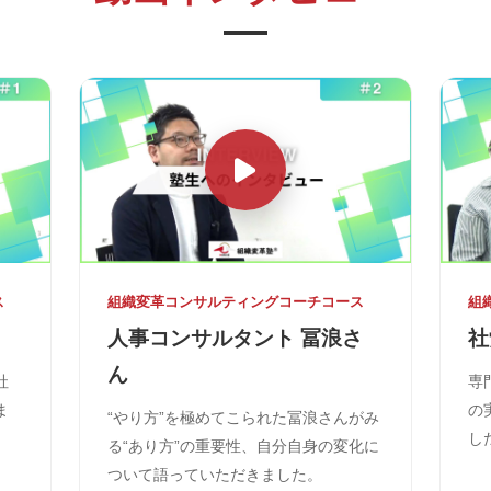
ス
組織変革コンサルティングコーチコース
組
人事コンサルタント 冨浪さ
社
ん
社
専
ま
の
“やり方”を極めてこられた冨浪さんがみ
し
る“あり方”の重要性、自分自身の変化に
ついて語っていただきました。