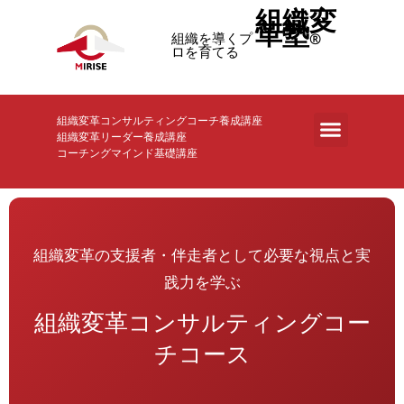
内
組織変
革塾
容
組織を導くプ
®
ロを育てる
を
ス
キ
組織変革コンサルティングコーチ養成講座
ッ
組織変革リーダー養成講座
コーチングマインド基礎講座
プ
組織変革の支援者・伴走者として必要な視点と実
践力を学ぶ
組織変革コンサルティングコー
チコース